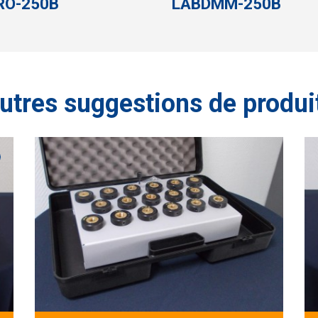
RO-250B
LABDMM-250B
autres suggestions de produi