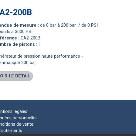
CA2-200B
tendue de mesure :
de 0 bar à 200 bar / de 0 PSI
oduits.à 3000 PSI
éférence :
CA2-200B
ombre de pistons :
1
nérateur de pression haute performance -
eumatique 200 bar
OIR LE DÉTAIL
ntions légales
nnées personnelles
nditions de vente
crutements