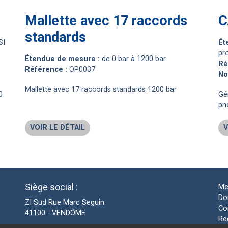
Mallette avec 17 raccords
standards
SI
é
pr
étendue de mesure :
de 0 bar à 1200 bar
r
référence :
OP0037
n
Mallette avec 17 raccords standards 1200 bar
0
Gé
pn
VOIR LE DÉTAIL
V
Siège social :
Me
Do
ZI Sud Rue Marc Seguin
Co
41100 - VENDÔME
Re