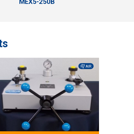
MEX5-250B
ts
AIR