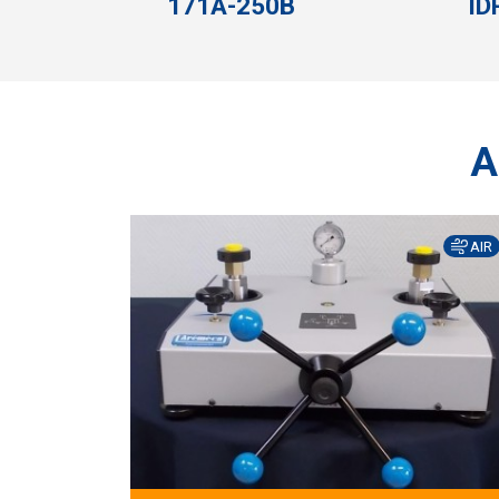
171A-250B
ID
AIR