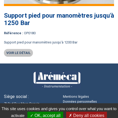
Support pied pour manomètres jusqu'à
1250 Bar
référence :
OP0180
Support pied pour manomètres jusqu'à 1200 Bar
VOIR LE DÉTAIL
Siège social :
Mentions légales
Données personnelles
ZI Sud Rue Marc Seguin
Conditions de vente
This site uses cookies and gives you control over what you want to
41100 - VENDÔME
Recrutements
activate
OK, accept all
Deny all cookies
Gestion des cookies
+33(0)2 54 80 79 30